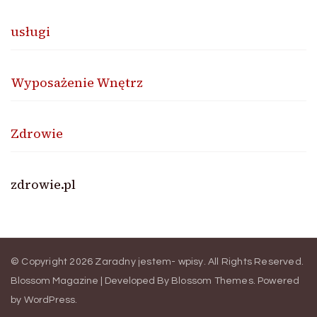
usługi
Wyposażenie Wnętrz
Zdrowie
zdrowie.pl
© Copyright 2026
Zaradny jestem- wpisy
. All Rights Reserved.
Blossom Magazine | Developed By
Blossom Themes
.
Powered
by
WordPress
.