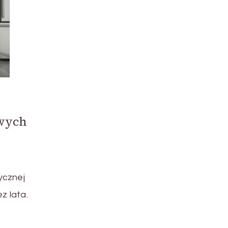
wych
ycznej
z lata.