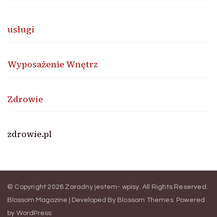
usługi
Wyposażenie Wnętrz
Zdrowie
zdrowie.pl
© Copyright 2026
Zaradny jestem- wpisy
. All Rights Reserved.
Blossom Magazine | Developed By
Blossom Themes
.
Powered
by
WordPress
.