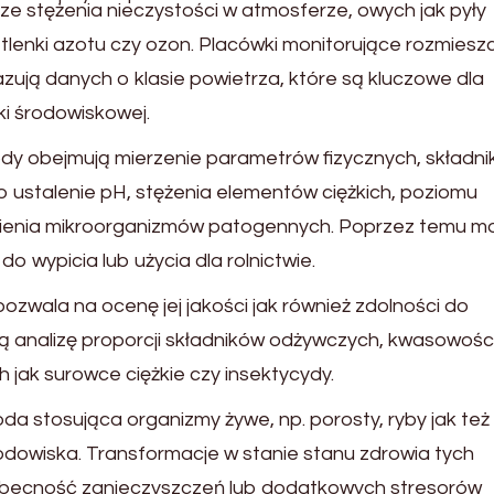
e stężenia nieczystości w atmosferze, owych jak pyły
, tlenki azotu czy ozon. Placówki monitorujące rozmies
zują danych o klasie powietrza, które są kluczowe dla
yki środowiskowej.
y obejmują mierzenie parametrów fizycznych, składnik
 ustalenie pH, stężenia elementów ciężkich, poziomu
tnienia mikroorganizmów patogennych. Poprzez temu m
o wypicia lub użycia dla rolnictwie.
ozwala na ocenę jej jakości jak również zdolności do
ją analizę proporcji składników odżywczych, kwasowości
 jak surowce ciężkie czy insektycydy.
a stosująca organizmy żywe, np. porosty, ryby jak też
 środowiska. Transformacje w stanie stanu zdrowia tych
ecność zanieczyszczeń lub dodatkowych stresorów