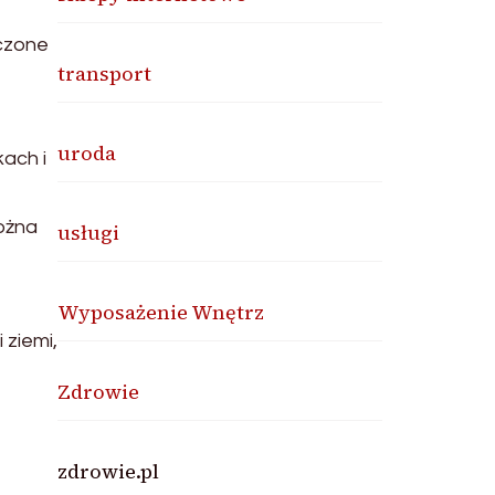
zczone
transport
uroda
ach i
ożna
usługi
Wyposażenie Wnętrz
 ziemi,
Zdrowie
zdrowie.pl