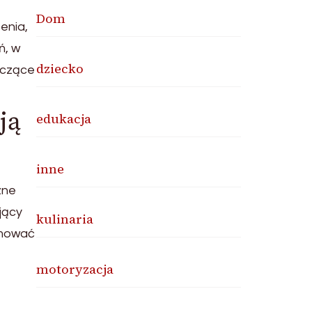
Dom
enia,
ń, w
dziecko
yczące
ją
edukacja
inne
zne
jący
kulinaria
jmować
motoryzacja