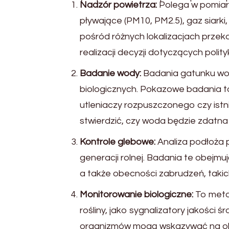
Nadzór powietrza:
Polega w pomiarz
pływające (PM10, PM2.5), gaz siarki
pośród różnych lokalizacjach przeka
realizacji decyzji dotyczących polit
Badanie wody:
Badania gatunku wod
biologicznych. Pokazowe badania to
utleniaczy rozpuszczonego czy is
stwierdzić, czy woda będzie zdatna d
Kontrole glebowe:
Analiza podłoża p
generacji rolnej. Badania te obejmu
a także obecności zabrudzeń, takich
Monitorowanie biologiczne:
To metod
rośliny, jako sygnalizatory jakości
organizmów mogą wskazywać na ob