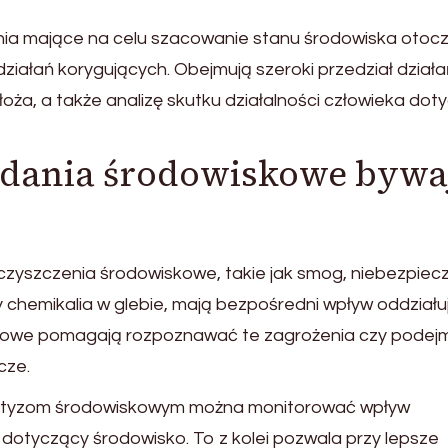
nia mające na celu szacowanie stanu środowiska otocz
ziałań korygujących. Obejmują szeroki przedział działa
oża, a także analizę skutku działalności człowieka dot
adania środowiskowe bywa
zyszczenia środowiskowe, takie jak smog, niebezpiec
chemikalia w glebie, mają bezpośredni wpływ oddziału
iskowe pomagają rozpoznawać te zagrożenia czy pode
cze.
rtyzom środowiskowym można monitorować wpływ
ej dotyczący środowisko. To z kolei pozwala przy lepsze