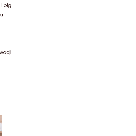
i big
za
wacji