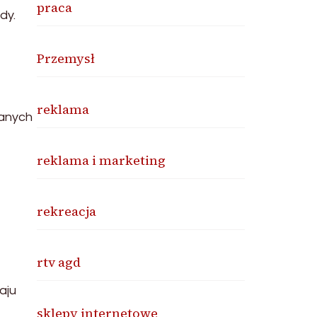
praca
dy.
Przemysł
reklama
ianych
reklama i marketing
rekreacja
rtv agd
aju
sklepy internetowe