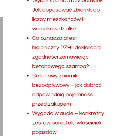
Wybór szamba bez pomyłek.
Jak dopasować zbiornik do
liczby mieszkańców i
warunków działki?
Co oznacza atest
higieniczny PZH i deklaracją
zgodności zamawiając
betonowego szamba?
Betonowy zbiornik
bezodpływowy – jak dobrać
odpowiednią pojemność
przed zakupem
Wygoda w aucie – konkretny
zestaw porad dla właścicieli
pojazdów