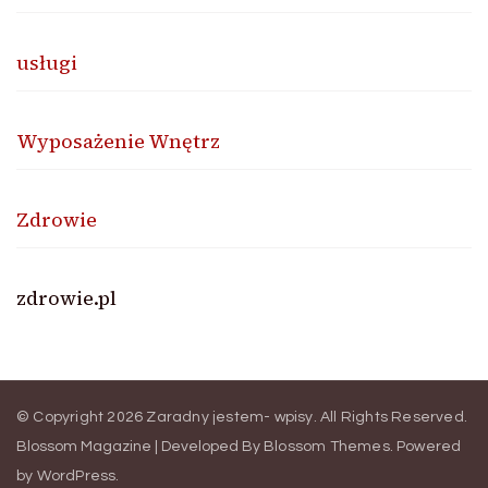
usługi
Wyposażenie Wnętrz
Zdrowie
zdrowie.pl
© Copyright 2026
Zaradny jestem- wpisy
. All Rights Reserved.
Blossom Magazine | Developed By
Blossom Themes
.
Powered
by
WordPress
.