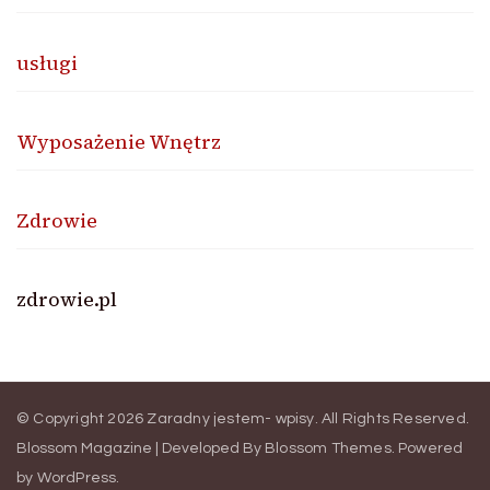
usługi
Wyposażenie Wnętrz
Zdrowie
zdrowie.pl
© Copyright 2026
Zaradny jestem- wpisy
. All Rights Reserved.
Blossom Magazine | Developed By
Blossom Themes
.
Powered
by
WordPress
.