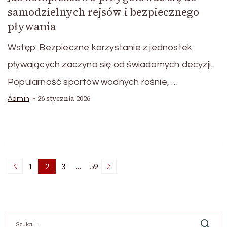
samodzielnych rejsów i bezpiecznego
pływania
Wstęp: Bezpieczne korzystanie z jednostek
pływających zaczyna się od świadomych decyzji.
Popularność sportów wodnych rośnie, …
26 stycznia 2026
Admin
Nawigacja
1
2
3
…
59
Page
Page
Page
Page
po
Szukaj: