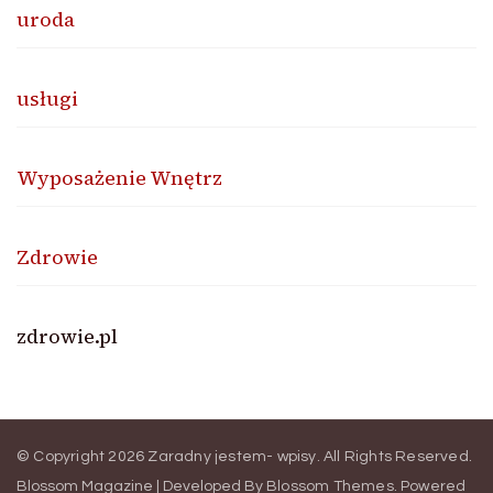
uroda
usługi
Wyposażenie Wnętrz
Zdrowie
zdrowie.pl
© Copyright 2026
Zaradny jestem- wpisy
. All Rights Reserved.
Blossom Magazine | Developed By
Blossom Themes
.
Powered