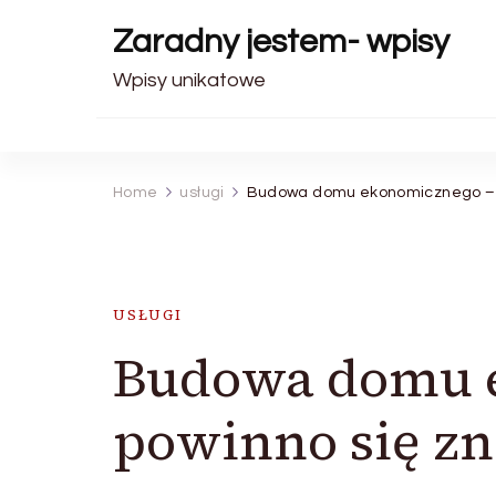
Zaradny jestem- wpisy
Wpisy unikatowe
Home
usługi
Budowa domu ekonomicznego – c
USŁUGI
Budowa domu e
powinno się zn