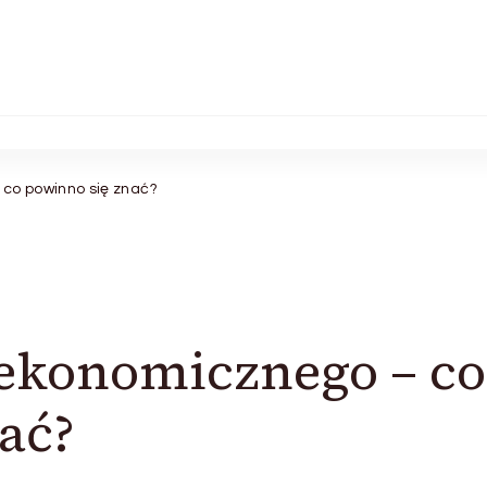
o powinno się znać?
konomicznego – co
ać?