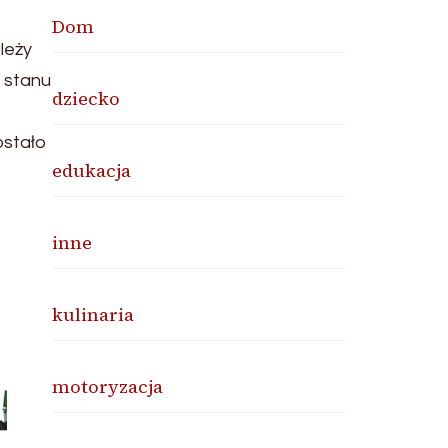
Dom
leży
 stanu
dziecko
ostało
edukacja
inne
kulinaria
motoryzacja