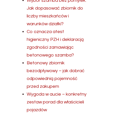
Wybór szamba bez pomyłek.
Jak dopasować zbiornik do
liczby mieszkańców i
warunków działki?
Co oznacza atest
higieniczny PZH i deklaracją
zgodności zamawiając
betonowego szamba?
Betonowy zbiornik
bezodpływowy – jak dobrać
odpowiednią pojemność
przed zakupem
Wygoda w aucie – konkretny
zestaw porad dla właścicieli
pojazdów