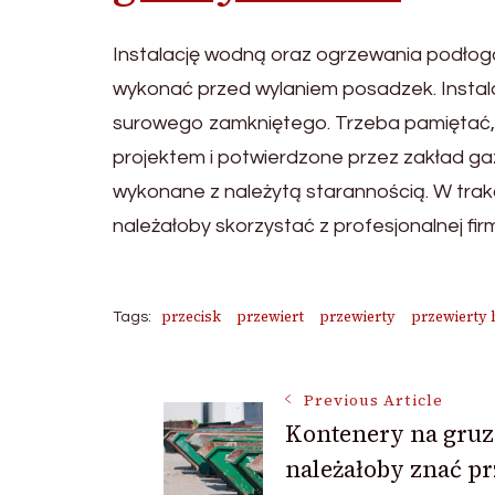
Instalację wodną oraz ogrzewania podło
wykonać przed wylaniem posadzek. Instala
surowego zamkniętego. Trzeba pamiętać, 
projektem i potwierdzone przez zakład gaz
wykonane z należytą starannością. W trakc
należałoby skorzystać z profesjonalnej fi
przecisk
przewiert
przewierty
przewierty 
Tags:
Post
Previous Article
Kontenery na gruz
należałoby znać p
Navigation