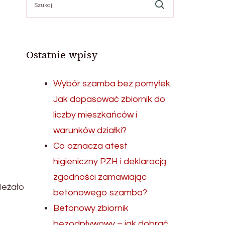
Ostatnie wpisy
Wybór szamba bez pomyłek.
Jak dopasować zbiornik do
liczby mieszkańców i
warunków działki?
Co oznacza atest
higieniczny PZH i deklaracją
zgodności zamawiając
leżało
betonowego szamba?
Betonowy zbiornik
bezodpływowy – jak dobrać