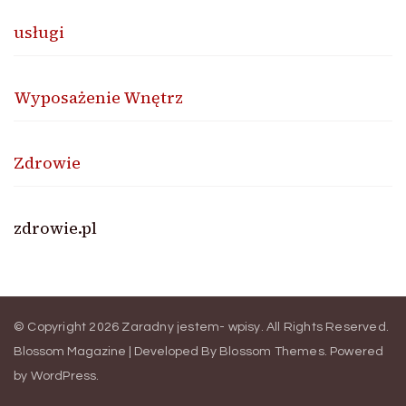
usługi
Wyposażenie Wnętrz
Zdrowie
zdrowie.pl
© Copyright 2026
Zaradny jestem- wpisy
. All Rights Reserved.
Blossom Magazine | Developed By
Blossom Themes
.
Powered
by
WordPress
.