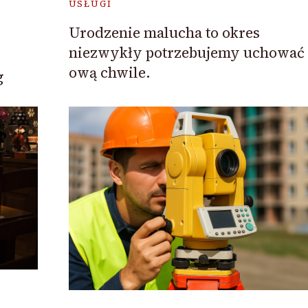
USŁUGI
Urodzenie malucha to okres
niezwykły potrzebujemy uchować
ową chwile.
g