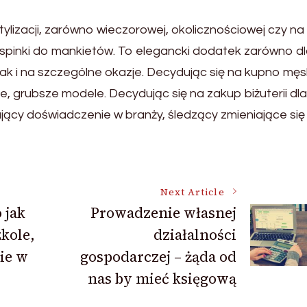
tylizacji, zarówno wieczorowej, okolicznościowej czy na
ują spinki do mankietów. To elegancki dodatek zarówno d
ak i na szczególne okazje. Decydując się na kupno męsk
e, grubsze modele. Decydując się na zakup biżuterii dla
mający doświadczenie w branży, śledzący zmieniające się
Next Article
 jak
Prowadzenie własnej
zkole,
działalności
ie w
gospodarczej – żąda od
nas by mieć księgową