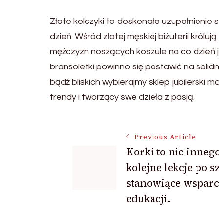
Złote kolczyki to doskonałe uzupełnienie s
dzień. Wśród złotej męskiej biżuterii król
mężczyzn noszących koszule na co dzień j
bransoletki powinno się postawić na solidn
bądź bliskich wybierajmy sklep jubilerski 
trendy i tworzący swe dzieła z pasją.
Post
Previous Article
Korki to nic innego
kolejne lekcje po s
Navigation
stanowiące wsparc
edukacji.