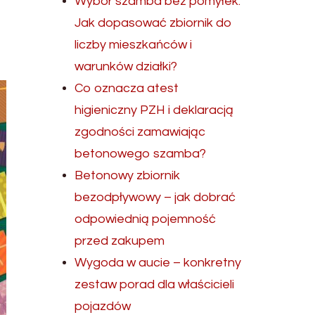
.
Wybór szamba bez pomyłek.
Jak dopasować zbiornik do
liczby mieszkańców i
warunków działki?
Co oznacza atest
higieniczny PZH i deklaracją
zgodności zamawiając
betonowego szamba?
Betonowy zbiornik
bezodpływowy – jak dobrać
odpowiednią pojemność
przed zakupem
Wygoda w aucie – konkretny
zestaw porad dla właścicieli
pojazdów