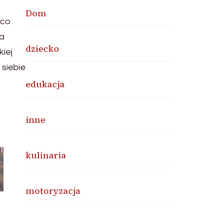
Dom
 co
la
dziecko
iej
 siebie
edukacja
inne
kulinaria
motoryzacja