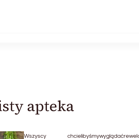
isty apteka
Wszyscy
chcielibyśmywyglądaćrewela