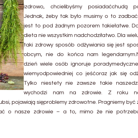
izdrowo, chcielibyśmy posiadaćchudą po
Jednak, żeby tak było musimy o to zadbać.
jest to pod żadnym pozorem takiełatwe. D
dieta nie wszystkim nadchodziłatwo. Dla wiel
taki zdrowy sposób odżywiania się jest sp
obcym, nie do końca nam legendarnym
dzień wiele osób ignoruje poradymedyczne
wiemyodpowiedniej co jeśćoraz jak się odż
Tylko niestety nie zawsze takie naszedzi
wychodzi nam na zdrowie. Z roku n
ubsi, pojawiają sięproblemy zdrowotne. Pragniemy być 
ać o nasze zdrowie – a to, mimo że nie potrzeb