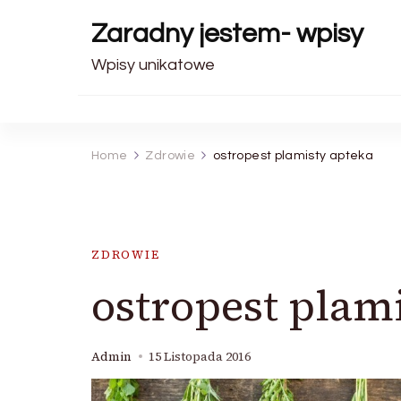
Zaradny jestem- wpisy
Wpisy unikatowe
Home
Zdrowie
ostropest plamisty apteka
ZDROWIE
ostropest plam
Admin
15 Listopada 2016