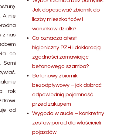
Wybór szamba bez pomyłek.
sturę.
Jak dopasować zbiornik do
 A nie
liczby mieszkańców i
orodna
warunków działki?
u z nas
Co oznacza atest
osobem
higieniczny PZH i deklaracją
.Na co
zgodności zamawiając
. Sami
betonowego szamba?
ywiać.
Betonowy zbiornik
ałanie
bezodpływowy – jak dobrać
a rok
odpowiednią pojemność
zdrowi.
przed zakupem
uje od
Wygoda w aucie – konkretny
zestaw porad dla właścicieli
pojazdów