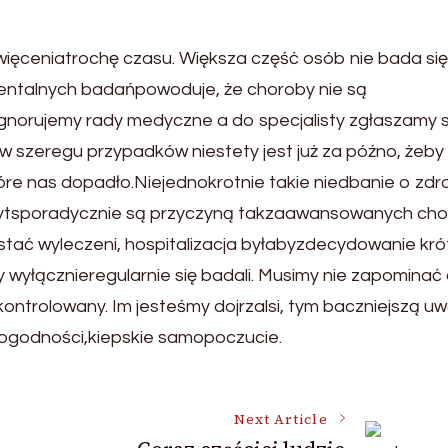
ceniatrochę czasu. Większa część osób nie bada się
mentalnych badańpowoduje, że choroby nie są
norujemy rady medyczne a do specjalisty zgłaszamy s
 szeregu przypadków niestety jest już za późno, żeby
óre nas dopadło.Niejednokrotnie takie niedbanie o zdr
ytsporadycznie są przyczyną takzaawansowanych cho
stać wyleczeni, hospitalizacja byłabyzdecydowanie kró
wyłącznieregularnie się badali. Musimy nie zapominać 
ontrolowany. Im jesteśmy dojrzalsi, tym baczniejszą u
ogodności,kiepskie samopoczucie.
Next Article