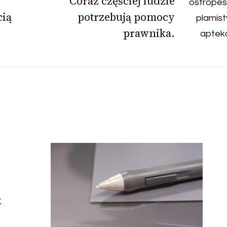
Coraz częściej ludzie
cią
potrzebują pomocy
prawnika.
k