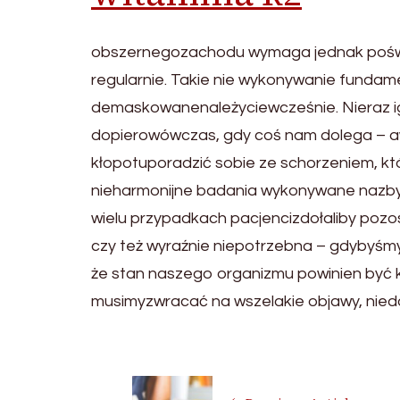
obszernegozachodu wymaga jednak poświę
regularnie. Takie nie wykonywanie funda
demaskowanenależyciewcześnie. Nieraz ig
dopierowówczas, gdy coś nam dolega – aw
kłopotuporadzić sobie ze schorzeniem, kt
nieharmonijne badania wykonywane nazb
wielu przypadkach pacjencizdołaliby pozo
czy też wyraźnie niepotrzebna – gdybyśmy 
że stan naszego organizmu powinien być k
musimyzwracać na wszelakie objawy, nied
Post