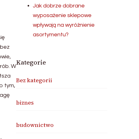
Jak dobrze dobrane
wyposażenie sklepowe
wpływają na wyróżnienie
asortymentu?
ię
 bez
owie,
Kategorie
rób. W
tsza
Bez kategorii
o tym,
wagę
biznes
budownictwo