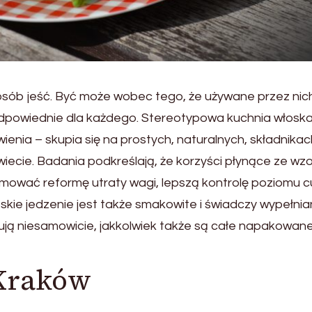
posób jeść. Być może wobec tego, że używane przez nic
odpowiednie dla każdego. Stereotypowa kuchnia włosk
nia – skupia się na prostych, naturalnych, składnikac
wiecie. Badania podkreślają, że korzyści płynące ze wz
jmować reformę utraty wagi, lepszą kontrolę poziomu c
oskie jedzenie jest także smakowite i świadczy wypełnia
kują niesamowicie, jakkolwiek także są całe napakowan
 Kraków