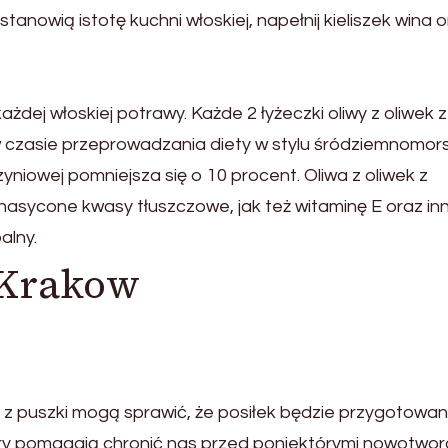
stanowią istotę kuchni włoskiej, napełnij kieliszek wina 
dej włoskiej potrawy. Każde 2 łyżeczki oliwy z oliwek z
w czasie przeprowadzania diety w stylu śródziemnomors
iowej pomniejsza się o 10 procent. Oliwa z oliwek z
nasycone kwasy tłuszczowe, jak też witaminę E oraz in
alny.
n Krakow
e z puszki mogą sprawić, że posiłek będzie przygotowa
ory pomagają chronić nas przed poniektórymi nowotwor