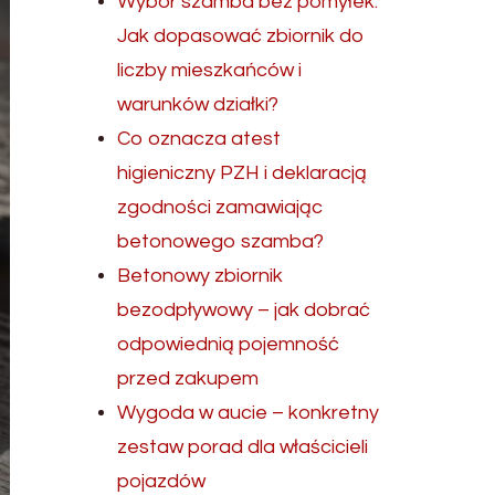
Wybór szamba bez pomyłek.
Jak dopasować zbiornik do
liczby mieszkańców i
warunków działki?
Co oznacza atest
higieniczny PZH i deklaracją
zgodności zamawiając
betonowego szamba?
Betonowy zbiornik
bezodpływowy – jak dobrać
odpowiednią pojemność
przed zakupem
Wygoda w aucie – konkretny
zestaw porad dla właścicieli
pojazdów