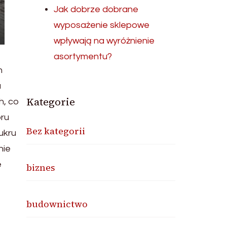
Jak dobrze dobrane
wyposażenie sklepowe
wpływają na wyróżnienie
asortymentu?
h
a
Kategorie
h, co
oru
Bez kategorii
ukru
nie
e
biznes
budownictwo