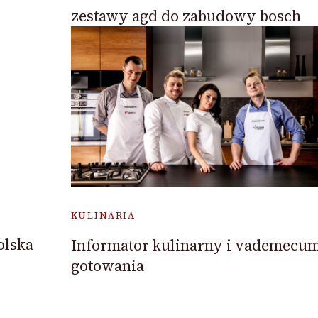
zestawy agd do zabudowy bosch
KULINARIA
olska
Informator kulinarny i vademecu
gotowania