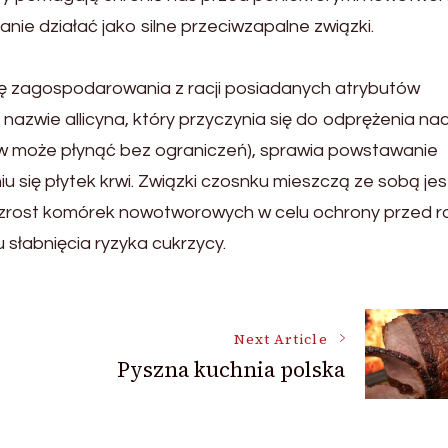
anie działać jako silne przeciwzapalne związki.
ię zagospodarowania z racji posiadanych atrybutów
 nazwie allicyna, który przyczynia się do odprężenia na
ew może płynąć bez ograniczeń), sprawia powstawanie
 się płytek krwi. Związki czosnku mieszczą ze sobą je
 wzrost komórek nowotworowych w celu ochrony przed r
 słabnięcia ryzyka cukrzycy.
Next Article
Pyszna kuchnia polska