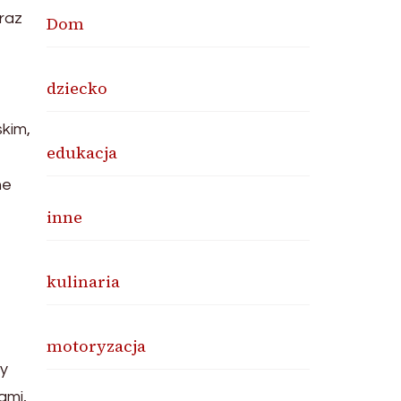
oraz
Dom
dziecko
kim,
edukacja
ne
inne
kulinaria
motoryzacja
ny
ami,