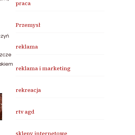
praca
Przemysł
czyń
reklama
szcze
akiem
reklama i marketing
rekreacja
rtv agd
sklepy internetowe