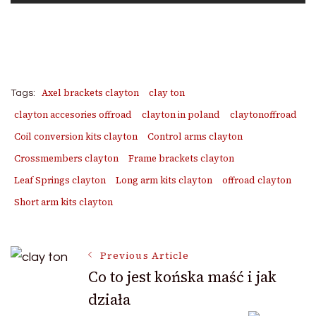
Axel brackets clayton
clay ton
Tags:
clayton accesories offroad
clayton in poland
claytonoffroad
Coil conversion kits clayton
Control arms clayton
Crossmembers clayton
Frame brackets clayton
Leaf Springs clayton
Long arm kits clayton
offroad clayton
Short arm kits clayton
Post
Previous Article
Co to jest końska maść i jak
działa
Navigation