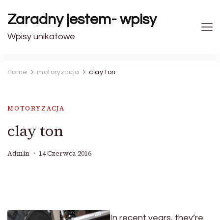
Zaradny jestem- wpisy
Wpisy unikatowe
Home
motoryzacja
clay ton
MOTORYZACJA
clay ton
Admin
14 Czerwca 2016
In recent years, they’re