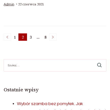
22 czerwca 2021
Admin
Nawigacja
1
2
3
…
8
Page
Page
Page
Page
po
Szukaj:
wpisach
Ostatnie wpisy
Wybór szamba bez pomyłek. Jak